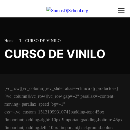
Home
CURSO DE VINILO
CURSO DE VINILO
[vc_row][vc_column][rev_slider alias=»clinica-dj-productor»]
[/vc_column][/vc_row][vc_row gap=»2″ parallax=»content-
moving» parallax_speed_bg=»1″
css=».vc_custom_1513109931074{padding-top: 45px
!important;padding-right: 10px !important;padding-bottom: 45px
!important;padding-left: 10px !important;background-color: