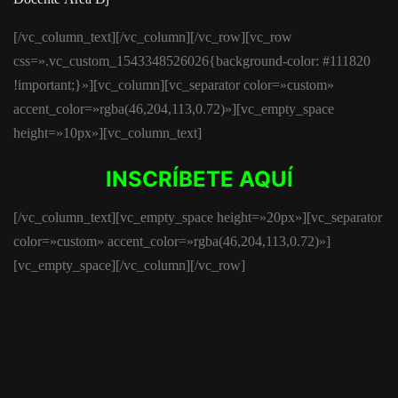
[/vc_column_text][/vc_column][/vc_row][vc_row
css=».vc_custom_1543348526026{background-color: #111820
!important;}»][vc_column][vc_separator color=»custom»
accent_color=»rgba(46,204,113,0.72)»][vc_empty_space
height=»10px»][vc_column_text]
INSCRÍBETE AQUÍ
[/vc_column_text][vc_empty_space height=»20px»][vc_separator
color=»custom» accent_color=»rgba(46,204,113,0.72)»]
[vc_empty_space][/vc_column][/vc_row]