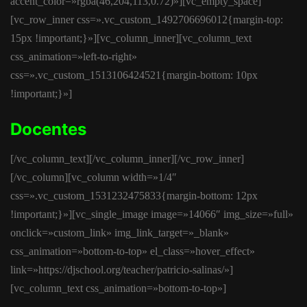
accent_color=»rgba(46,204,113,0.72)»][vc_empty_space]
[vc_row_inner css=».vc_custom_1492706696012{margin-top:
15px !important;}»][vc_column_inner][vc_column_text
css_animation=»left-to-right»
css=».vc_custom_1513106424521{margin-bottom: 10px
!important;}»]
Docentes
[/vc_column_text][/vc_column_inner][/vc_row_inner]
[/vc_column][vc_column width=»1/4″
css=».vc_custom_1531232475833{margin-bottom: 12px
!important;}»][vc_single_image image=»14066″ img_size=»full»
onclick=»custom_link» img_link_target=»_blank»
css_animation=»bottom-to-top» el_class=»hover_effect»
link=»https://djschool.org/teacher/patricio-salinas/»]
[vc_column_text css_animation=»bottom-to-top»]