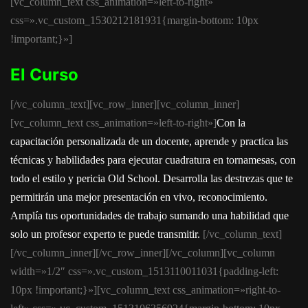
[vc_column_text css_animation=»left-to-right»
css=».vc_custom_1530212181931{margin-bottom: 10px
!important;}»]
El Curso
[/vc_column_text][vc_row_inner][vc_column_inner]
[vc_column_text css_animation=»left-to-right»]
Con la
capacitación personalizada de un docente, aprende y practica las
técnicas y habilidades para ejecutar cuadratura en tornamesas, con
todo el estilo y pericia Old School. Desarrolla las destrezas que te
permitirán una mejor presentación en vivo, reconocimiento.
Amplía tus oportunidades de trabajo sumando una habilidad que
solo un profesor experto te puede transmitir.
[/vc_column_text]
[/vc_column_inner][/vc_row_inner][/vc_column][vc_column
width=»1/2″ css=».vc_custom_1513110011031{padding-left:
10px !important;}»][vc_column_text css_animation=»right-to-