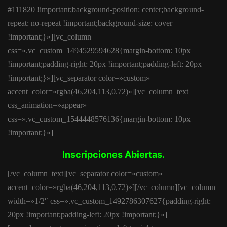
#111820 !important;background-position: center;background-
repeat: no-repeat !important;background-size: cover
!important;}»][vc_column
css=».vc_custom_1494529594628{margin-bottom: 10px
!important;padding-right: 20px !important;padding-left: 20px
!important;}»][vc_separator color=»custom»
accent_color=»rgba(46,204,113,0.72)»][vc_column_text
css_animation=»appear»
css=».vc_custom_1544448576136{margin-bottom: 10px
!important;}»]
Inscripciones Abiertas.
[/vc_column_text][vc_separator color=»custom»
accent_color=»rgba(46,204,113,0.72)»][/vc_column][vc_column
width=»1/2″ css=».vc_custom_1492786307627{padding-right:
20px !important;padding-left: 20px !important;}»]