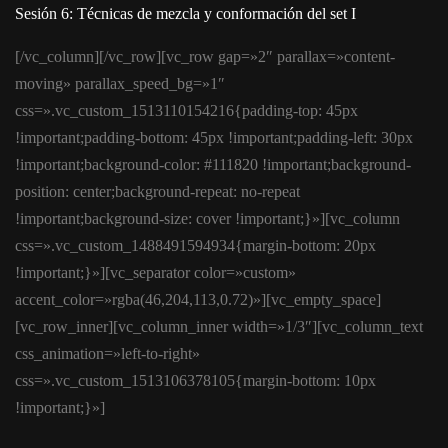
Sesión 6: Técnicas de mezcla y conformación del set I
[/vc_column][/vc_row][vc_row gap=»2″ parallax=»content-
moving» parallax_speed_bg=»1″
css=».vc_custom_1513110154216{padding-top: 45px
!important;padding-bottom: 45px !important;padding-left: 30px
!important;background-color: #111820 !important;background-
position: center;background-repeat: no-repeat
!important;background-size: cover !important;}»][vc_column
css=».vc_custom_1488491594934{margin-bottom: 20px
!important;}»][vc_separator color=»custom»
accent_color=»rgba(46,204,113,0.72)»][vc_empty_space]
[vc_row_inner][vc_column_inner width=»1/3″][vc_column_text
css_animation=»left-to-right»
css=».vc_custom_1513106378105{margin-bottom: 10px
!important;}»]