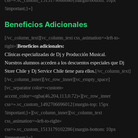
css=».vc_custom_1513179088646{margin-bottom: 10px
!important;}»]
Beneficios Adicionales
[/vc_column_text][vc_column_text css_animation=»left-to-
right»]
Beneficios adicionales:
Clínicas especializadas de Dj y Producción Musical.
Nuestros alumnos acceden a los descuentos especiales que Dj
Store Chile y Dj Service Chile tiene para ellos.
[/vc_column_text]
[/vc_column_inner][/vc_row_inner][vc_empty_space]
[vc_separator color=»custom»
accent_color=»rgba(46,204,113,0.72)»][vc_row_inner
css=».vc_custom_1492706696012{margin-top: 15px
!important;}»][vc_column_inner][vc_column_text
css_animation=»left-to-right»
css=».vc_custom_1513179102286{margin-bottom: 10px
!important;}»]