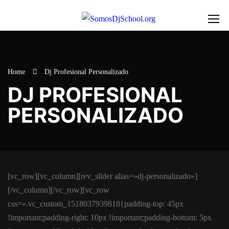
Home
Dj Profesional Personalizado
DJ PROFESIONAL
PERSONALIZADO
[vc_row][vc_column][rev_slider alias=»dj-personalizado»]
[/vc_column][/vc_row][vc_row
css=».vc_custom_1518037939818{padding-top: 45px
!important;padding-right: 10px !important;padding-bottom: 5px