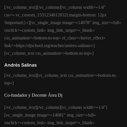
[/vc_column_text][/vc_column][vc_column width=»1/4″
css=».vc_custom_1531234812832{margin-bottom: 12px
!important;}»][vc_single_image image=»14078″ img_size=»full»
onclick=»custom_link» img_link_target=»_blank»
css_animation=»bottom-to-top» el_class=»hover_effect»
link=»https://djschool.org/teacher/andres-salinas/»]
[vc_column_text css_animation=»bottom-to-top»]
Andrés Salinas
[/vc_column_text][vc_column_text css_animation=»bottom-to-
top»]
Co-fundador y Docente Área Dj
[/vc_column_text][/vc_column][vc_column width=»1/4″]
[vc_single_image image=»14081″ img_size=»full»
onclick=»custom_link» img_link_target=»_blank»