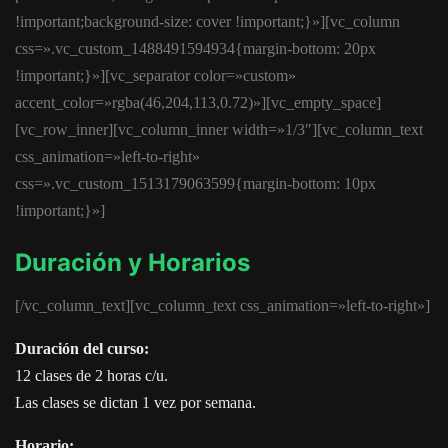
!important;background-size: cover !important;}»][vc_column
css=».vc_custom_1488491594934{margin-bottom: 20px
!important;}»][vc_separator color=»custom»
accent_color=»rgba(46,204,113,0.72)»][vc_empty_space]
[vc_row_inner][vc_column_inner width=»1/3″][vc_column_text
css_animation=»left-to-right»
css=».vc_custom_1513179063599{margin-bottom: 10px
!important;}»]
Duración y Horarios
[/vc_column_text][vc_column_text css_animation=»left-to-right»]
Duración del curso:
12 clases de 2 horas c/u.
Las clases se dictan 1 vez por semana.
Horario: