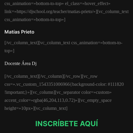
css_animation=»bottom-to-top» el_class=»hover_effect»
link=»https://djschool.org/teacher/matias-prieto/»][vc_column_text
css_animation=»bottom-to-top»]
Matías Prieto
[/vc_column_text][vc_column_text css_animation=»bottom-to-
top»]
Docente Área Dj
[/vc_column_text][/vc_column][/vc_row][vc_row
css=».vc_custom_1543351006966{background-color: #111820
!important;}»][vc_column][vc_separator color=»custom»
accent_color=»rgba(46,204,113,0.72)»][vc_empty_space
height=»10px»][vc_column_text]
INSCRÍBETE AQUÍ