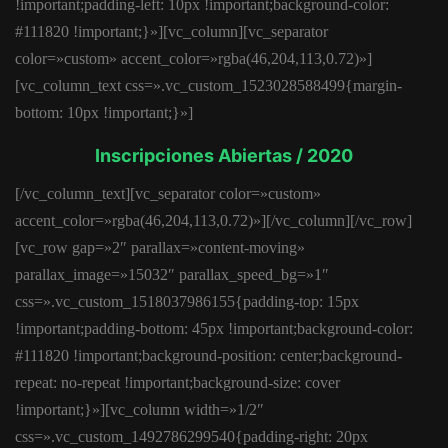
!important;padding-left: 10px !important;background-color:
#111820 !important;}»][vc_column][vc_separator
color=»custom» accent_color=»rgba(46,204,113,0.72)»]
[vc_column_text css=».vc_custom_1523028588499{margin-
bottom: 10px !important;}»]
Inscripciones Abiertas / 2020
[/vc_column_text][vc_separator color=»custom»
accent_color=»rgba(46,204,113,0.72)»][/vc_column][/vc_row]
[vc_row gap=»2″ parallax=»content-moving»
parallax_image=»15032″ parallax_speed_bg=»1″
css=».vc_custom_1518037986155{padding-top: 15px
!important;padding-bottom: 45px !important;background-color:
#111820 !important;background-position: center;background-
repeat: no-repeat !important;background-size: cover
!important;}»][vc_column width=»1/2″
css=».vc_custom_1492786299540{padding-right: 20px