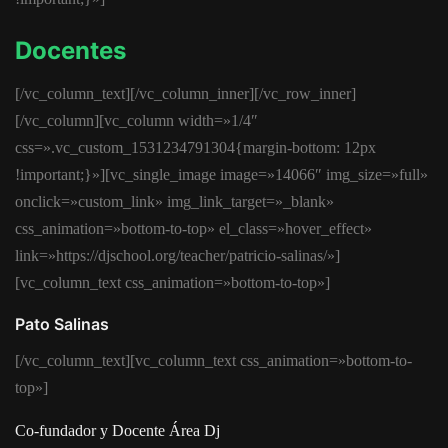
Docentes
[/vc_column_text][/vc_column_inner][/vc_row_inner]
[/vc_column][vc_column width=»1/4″
css=».vc_custom_1531234791304{margin-bottom: 12px
!important;}»][vc_single_image image=»14066″ img_size=»full»
onclick=»custom_link» img_link_target=»_blank»
css_animation=»bottom-to-top» el_class=»hover_effect»
link=»https://djschool.org/teacher/patricio-salinas/»]
[vc_column_text css_animation=»bottom-to-top»]
Pato Salinas
[/vc_column_text][vc_column_text css_animation=»bottom-to-
top»]
Co-fundador y Docente Área Dj