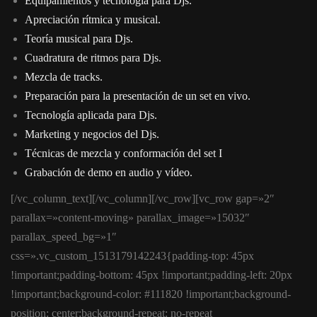
Equipamientos y tecnología para Djs.
Apreciación rítmica y musical.
Teoría musical para Djs.
Cuadratura de ritmos para Djs.
Mezcla de tracks.
Preparación para la presentación de un set en vivo.
Tecnología aplicada para Djs.
Marketing y negocios del Djs.
Técnicas de mezcla y conformación del set I
Grabación de demo en audio y vídeo.
[/vc_column_text][/vc_column][/vc_row][vc_row gap=»2″
parallax=»content-moving» parallax_image=»15032″
parallax_speed_bg=»1″
css=».vc_custom_1513179142243{padding-top: 45px
!important;padding-bottom: 45px !important;padding-left: 20px
!important;background-color: #111820 !important;background-
position: center;background-repeat: no-repeat