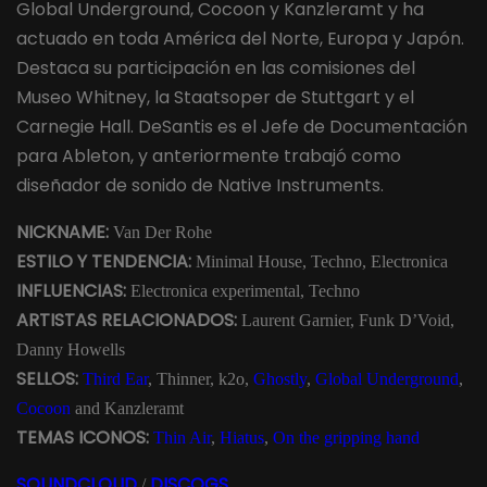
Global Underground, Cocoon y Kanzleramt y ha
actuado en toda América del Norte, Europa y Japón.
Destaca su participación en las comisiones del
Museo Whitney, la Staatsoper de Stuttgart y el
Carnegie Hall. DeSantis es el Jefe de Documentación
para Ableton, y anteriormente trabajó como
diseñador de sonido de Native Instruments.
NICKNAME:
Van Der Rohe
ESTILO Y TENDENCIA:
Minimal House, Techno, Electronica
INFLUENCIAS:
Electronica experimental, Techno
ARTISTAS RELACIONADOS:
Laurent Garnier, Funk D’Void,
Danny Howells
SELLOS:
Third Ear
, Thinner, k2o,
Ghostly
,
Global Underground
,
Cocoon
and Kanzleramt
TEMAS ICONOS:
Thin Air
,
Hiatus
,
On the gripping hand
SOUNDCLOUD
DISCOGS
/