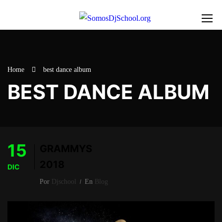
Home
best dance album
BEST DANCE ALBUM
15
GRAMMYS
2018
DIC
Por
Djschool
En
Blog