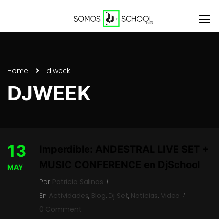
Home
djweek
DJWEEK
13
Imperdible: ANDESTRAL LIVE SET +
MUSIC CONFERENCE en DjSchool
MAY
Por
Patricio Salinas
En
Actividades
,
Blog
,
Dj Set
,
Noticias
,
Video
0 Comment