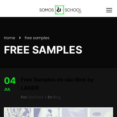
Home
free samples
FREE SAMPLES
04
Free Samples de uso libre by
LANDR
JUL
Por
Djschool
En
Blog