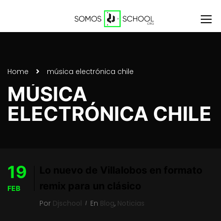
Home
música electrónica chile
MÚSICA
ELECTRÓNICA CHILE
19
Lo nuevo de Villalobos en formato
remix para un clásico
FEB
Por
Djschool
En
Blog
,
Noticias