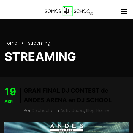
Home
streaming
STREAMING
19
GRAN FINAL DJ CONTEST de
ANDES ARENA en DJ SCHOOL
ABR
Por
Djschool
En
Actividades
,
Blog
,
Home