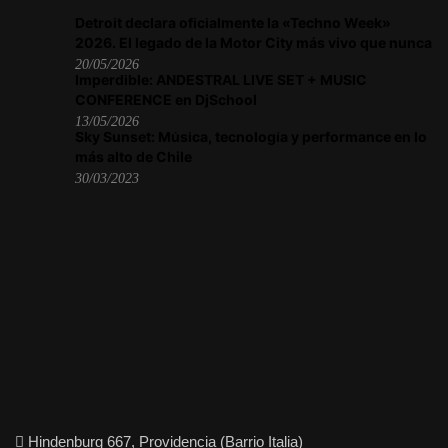
Detroit declara oficialmente la «Techno Week»
2026. El legado de la Motor City más vivo que nunca
20/05/2026
Imperdible: ANDESTRAL LIVE SET + MUSIC
CONFERENCE en DjSchool
13/05/2026
Sky Sunset: Música, tecnología y performance en lo
más alto de Chile
30/03/2023
Hindenburg 667, Providencia (Barrio Italia)