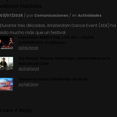
edición histórica
03/07/2026
por
Comunicaciones
en
Actividades
Durante tres décadas, Amsterdam Dance Event (ADE) ha
sido mucho más que un festival.
Imperdible: ANDESTRAL LIVE SET + MUSIC
CONFERENCE en DjSchool
13/05/2026
Sky Sunset: Música, tecnología y performance en lo
más alto de Chile
30/03/2023
Toca en el mítico Café Mambo de Ibiza!
20/08/2021
Leave A Reply