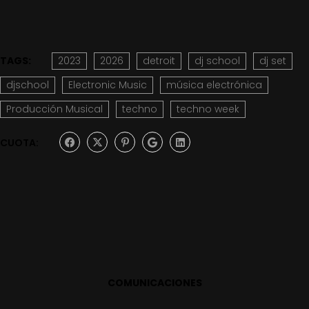
TAGS:
2023
2026
detroit
dj school
dj set
djschool
Electronic Music
música electrónica
Producción Musical
techno
techno week
CUOTA:
COMUNICACIONES