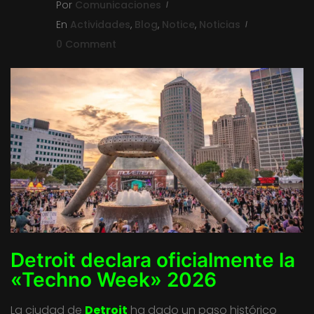
Por
Comunicaciones
En
Actividades
,
Blog
,
Notice
,
Noticias
0 Comment
Detroit declara oficialmente la
«Techno Week» 2026
La ciudad de
Detroit
ha dado un paso histórico