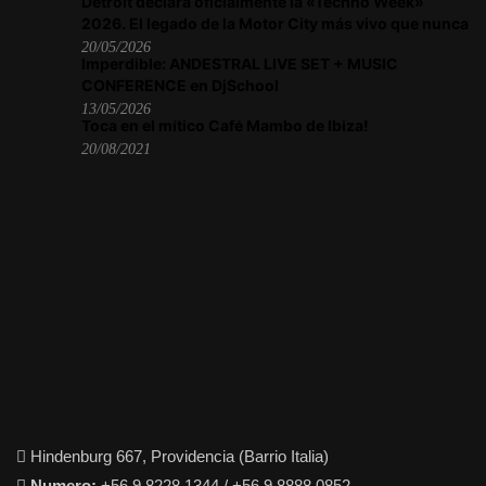
Detroit declara oficialmente la «Techno Week»
2026. El legado de la Motor City más vivo que nunca
20/05/2026
Imperdible: ANDESTRAL LIVE SET + MUSIC
CONFERENCE en DjSchool
13/05/2026
Toca en el mítico Café Mambo de Ibiza!
20/08/2021
Hindenburg 667, Providencia (Barrio Italia)
Numero:
+56 9 8228 1344 / +56 9 8888 0852