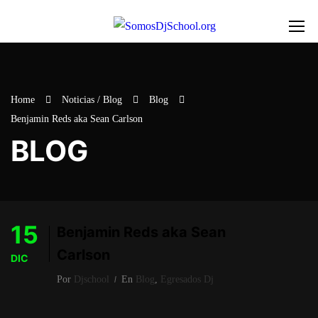
Home
Noticias / Blog
Blog
Benjamin Reds aka Sean Carlson
BLOG
15
Benjamin Reds aka Sean
Carlson
DIC
Por
Djschool
En
Blog
,
Egresados Dj