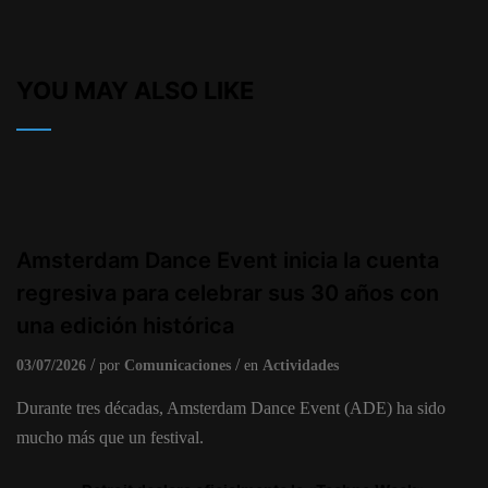
YOU MAY ALSO LIKE
Amsterdam Dance Event inicia la cuenta
regresiva para celebrar sus 30 años con
una edición histórica
03/07/2026
por
Comunicaciones
en
Actividades
Durante tres décadas, Amsterdam Dance Event (ADE) ha sido
mucho más que un festival.