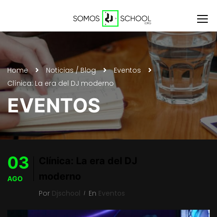
Home
Noticias / Blog
Eventos
Clínica: La era del DJ moderno
EVENTOS
03
Clínica: La era del DJ
moderno
AGO
Por
Djschool
En
Eventos