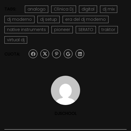
TAGS:
analogo
Clínica Dj
digital
dj mix
dj moderno
dj setup
era del dj moderno
native instruments
pioneer
SERATO
traktor
virtual dj
CUOTA:
DJSCHOOL