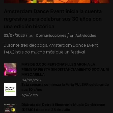
Amsterdam Dance Event inicia la cuenta
regresiva para celebrar sus 30 años con
una edición histórica
03/07/2026
por
Comunicaciones
en
Actividades
Durante tres décadas, Amsterdam Dance Event
(ADE) ha sido mucho más que un festival.
MÁS DE 3.000 PERSONAS LLEGARON A LA
PRIMERA FIESTA SIN DISTANCIAMIENTO SOCIAL NI
MASCARILLA
04/05/2021
Esta semana comienza la Feria PULSAR celebrando
sus 10 años
17/11/2020
Disfruta del Detroit Electronic Music Conference
(DEMC) desde el 28 de Julio