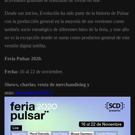
actividades gratuitas se realizarán de forma on line.
Desde sus inicios, Evolución ha sido parte de la historia de Pulsar
con la producción general en la mayoría de sus versiones como
también socio estratégico de diferentes hitos de la feria, y este año
no es la excepción donde se suma como productor general de esta
versión digital inédita.
Feria Pulsar 2020.
Fecha:
16 al 22 de noviembre.
Shows, charlas, venta de merchandising y
más:
feriapulsar2020.cl