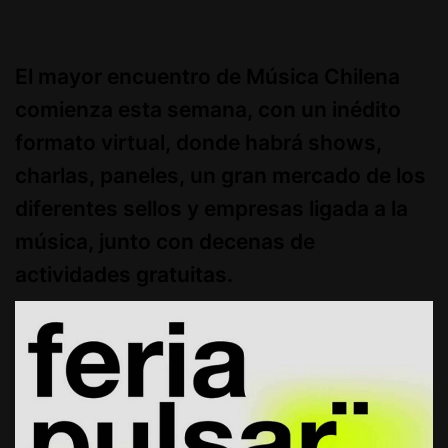
El mayor encuentro de Música Chilena
comienza esta semana, con un inédito
formato virtual, donde habrá shows,
charlas, paneles, un gran mercado de los
diferentes sellos y empresas ligada a la
música, junto con decenas de
actividades gratuitas.