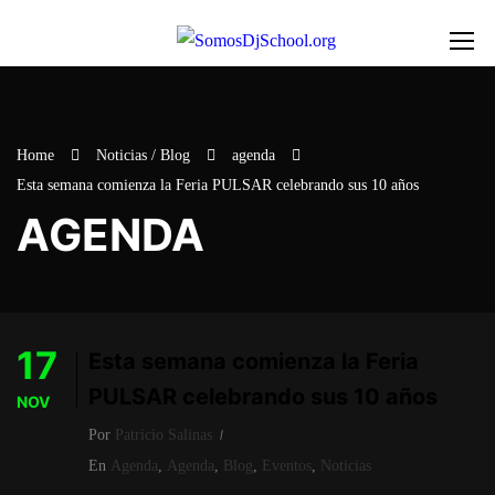
Home
Noticias / Blog
agenda
Esta semana comienza la Feria PULSAR celebrando sus 10 años
AGENDA
17
Esta semana comienza la Feria
PULSAR celebrando sus 10 años
NOV
Por
Patricio Salinas
En
Agenda
,
Agenda
,
Blog
,
Eventos
,
Noticias