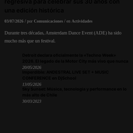
regresiva para celebrar sus 30 años con
una edición histórica
03/07/2026
por
Comunicaciones
en
Actividades
Durante tres décadas, Amsterdam Dance Event (ADE) ha sido
mucho más que un festival.
Detroit declara oficialmente la «Techno Week»
2026. El legado de la Motor City más vivo que nunca
20/05/2026
Imperdible: ANDESTRAL LIVE SET + MUSIC
CONFERENCE en DjSchool
13/05/2026
Sky Sunset: Música, tecnología y performance en lo
más alto de Chile
30/03/2023