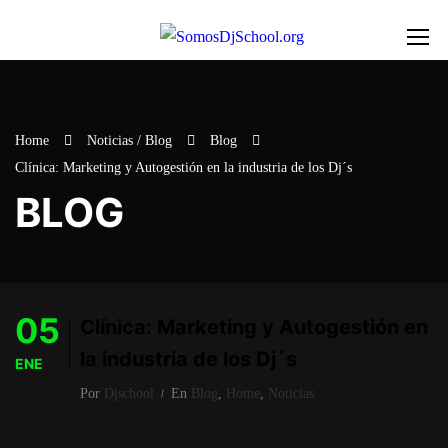
Home
Noticias / Blog
Blog
Clínica: Marketing y Autogestión en la industria de los Dj´s
BLOG
05
Clínica: Marketing y Autogestión en
la industria de los Dj´s
ENE
Por
Djschool
En
Blog
,
Home
,
Noticias