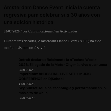
Amsterdam Dance Event inicia la cuenta
regresiva para celebrar sus 30 años con
una edición histórica
03/07/2026
por
Comunicaciones
en
Actividades
Durante tres décadas, Amsterdam Dance Event (ADE) ha sido
mucho más que un festival.
Detroit declara oficialmente la «Techno Week»
2026. El legado de la Motor City más vivo que nunca
20/05/2026
Imperdible: ANDESTRAL LIVE SET + MUSIC
CONFERENCE en DjSchool
13/05/2026
Sky Sunset: Música, tecnología y performance en lo
más alto de Chile
30/03/2023