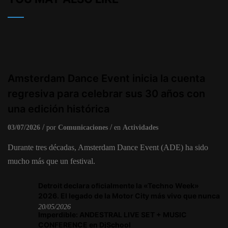
Amsterdam Dance Event inicia la cuenta
regresiva para celebrar sus 30 años con
una edición histórica
03/07/2026
por
Comunicaciones
en
Actividades
Durante tres décadas, Amsterdam Dance Event (ADE) ha sido
mucho más que un festival.
Detroit declara oficialmente la «Techno Week»
2026. El legado de la Motor City más vivo que nunca
20/05/2026
Imperdible: ANDESTRAL LIVE SET + MUSIC
CONFERENCE en DjSchool