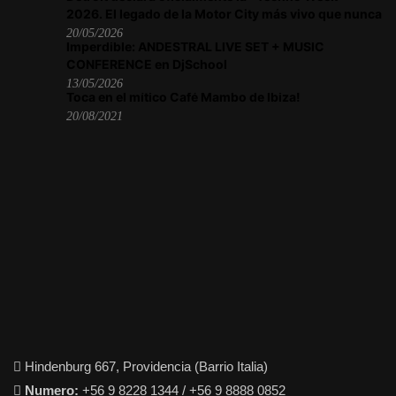
2026. El legado de la Motor City más vivo que nunca
20/05/2026
Imperdible: ANDESTRAL LIVE SET + MUSIC
CONFERENCE en DjSchool
13/05/2026
Toca en el mítico Café Mambo de Ibiza!
20/08/2021
Hindenburg 667, Providencia (Barrio Italia)
Numero:
+56 9 8228 1344 / +56 9 8888 0852