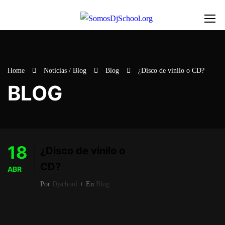
Home
Noticias / Blog
Blog
¿Disco de vinilo o CD?
BLOG
18
¿Disco de vinilo o
CD?
ABR
Por
Djschool
En
Blog