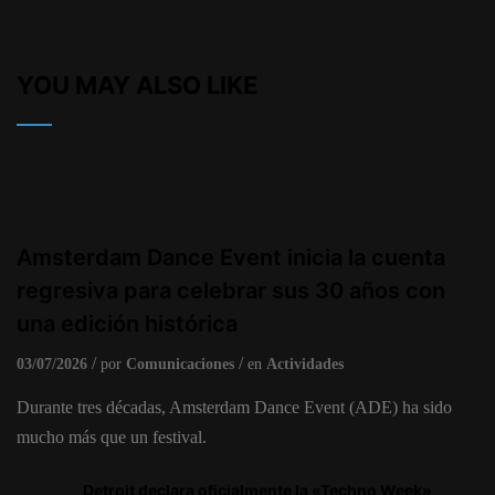
YOU MAY ALSO LIKE
Amsterdam Dance Event inicia la cuenta
regresiva para celebrar sus 30 años con
una edición histórica
03/07/2026
por
Comunicaciones
en
Actividades
Durante tres décadas, Amsterdam Dance Event (ADE) ha sido
mucho más que un festival.
Detroit declara oficialmente la «Techno Week»