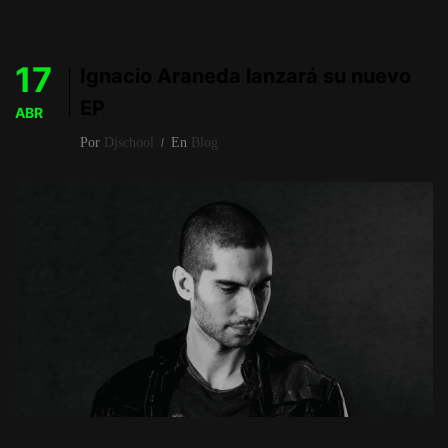
17
Ignacio Araneda lanzará su nuevo
EP
ABR
Por
Djschool
En
Blog