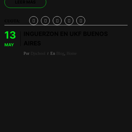
LEER MÁS
CUOTA:
13
INGUERZON EN UKF BUENOS
AIRES
MAY
Por
Djschool
En
Blog
,
Home