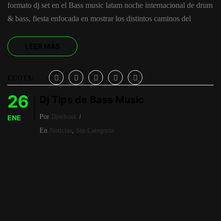
formato dj set en el Bass music latam noche internacional de drum
& bass, fiesta enfocada en mostrar los distintos caminos del
LEER MÁS
CUOTA:
26
Dj Tips de Bass Music
Por
Djschool
ENE
En
Noticias
,
Sin Categoría