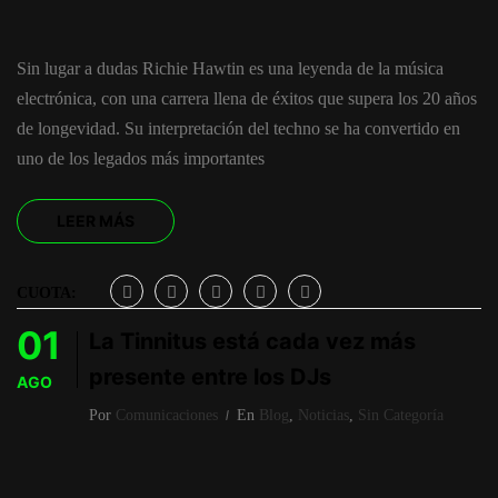
Sin lugar a dudas Richie Hawtin es una leyenda de la música
electrónica, con una carrera llena de éxitos que supera los 20 años
de longevidad. Su interpretación del techno se ha convertido en
uno de los legados más importantes
LEER MÁS
CUOTA:
01
La Tinnitus está cada vez más
presente entre los DJs
AGO
Por
Comunicaciones
En
Blog
,
Noticias
,
Sin Categoría