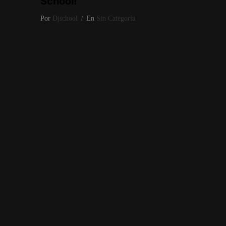
School!
Por
Djschool
En
Sin Categoría