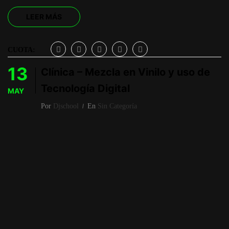
LEER MÁS
CUOTA:
13
Clínica – Mezcla en Vinilo y uso de
Tecnología Digital
MAY
Por
Djschool
En
Sin Categoría