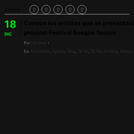
CUOTA:
18
Conoce los artistas que se presentará
próximo Festival Bosque Sonico
DIC
Por
Djschool
En
Actividades
,
Agenda
,
Blog
,
Dj Set
,
Dj Set
,
Eventos
,
Notice
,