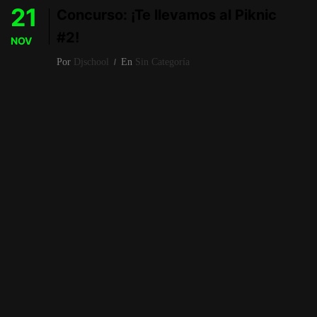
21
Concurso: ¡Te llevamos al Piknic
#2!
NOV
Por
Djschool
En
Sin Categoría