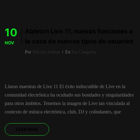
10
Ableton Live 11, nuevas funciones a
la caza de nuevos tipos de usuarios
NOV
Por
Patricio Salinas
En
Sin Categoría
Líneas maestras de Live 11 El éxito indiscutible de Live en la
comunidad electrónica ha ocultado sus bondades y singularidades
para otros ámbitos. Tenemos la imagen de Live tan vinculada al
contexto de música electrónica, club, DJ y colindantes, que
LEER MÁS