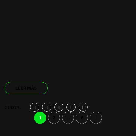
LEER MÁS
CUOTA:
1
2
…
6