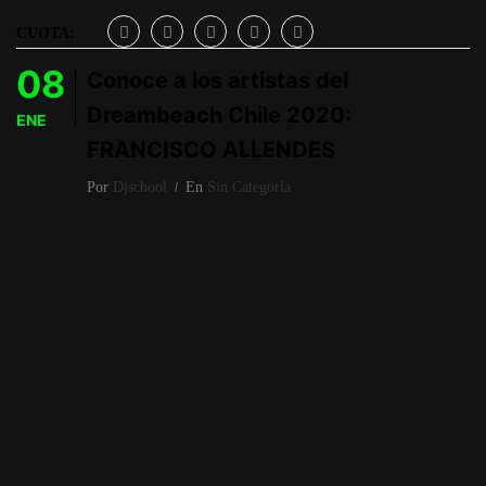
CUOTA:
08
Conoce a los artistas del
Dreambeach Chile 2020:
ENE
FRANCISCO ALLENDES
Por
Djschool
En
Sin Categoría