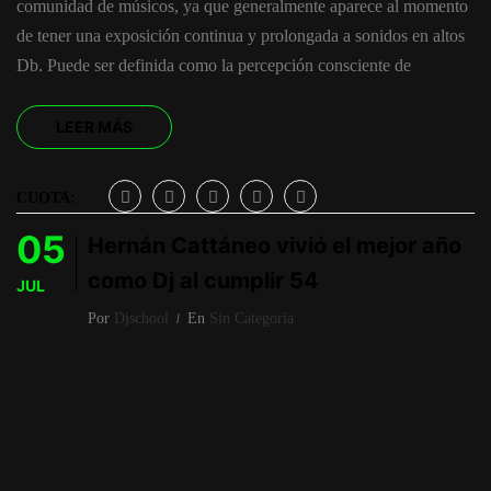
comunidad de músicos, ya que generalmente aparece al momento
de tener una exposición continua y prolongada a sonidos en altos
Db. Puede ser definida como la percepción consciente de
LEER MÁS
CUOTA:
05
Hernán Cattáneo vivió el mejor año
como Dj al cumplir 54
JUL
Por
Djschool
En
Sin Categoría