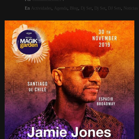
En
Actividades
,
Agenda
,
Blog
,
Dj Set
,
Dj Set
,
DJ Sets
,
Noticias