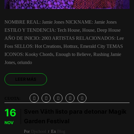
NOMBRE REAL: Jamie Jones NICKNAME: Jamie Jones
ESTILO Y TENDENCIA: Tech House, House, Deep House
AÑO DE INICIO: 2003 ARTISTAS RELACIONADOS: Lee
Foss SELLOS: Hot Creations, Hottrax, Emerald City TEMAS
ICONOS: Kooky Chords, Enough to Believe, Rushing Jamie
Jones, oriundo
LEER MÁS
CUOTA:
16
Sven Väth listo para detonar Magik
Garden Festival
NOV
Por
Djschool
En
Blog