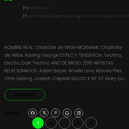
Por
Djschool
En
Actividades
,
Agenda
,
Blog
,
Estilos De Música Electr
NOMBRE REAL: Charlotte de Witte NICKNAME: Charlotte
de Witte, Raving George ESTILO Y TENDENCIA: Techno,
Electro, Dark Techno AÑO DE INICIO: 2010 ARTISTAS
RELACIONADOS: Adam Beyer, Amelie Lens, Maceo Plex,
Chris Liebing, Joseph Capriati SELLOS: K NT XT, Mary Go
LEER MÁS
CUOTA:
1
2
…
8