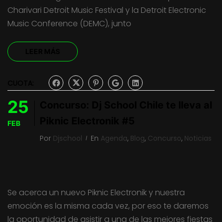
Charivari Detroit Music Festival y la Detroit Electronic
Music Conference (DEMC), junto
LEER MÁS
CUOTA:
25
Concurso: Dj School Chile te lleva al
Piknic Electronik #5
FEB
Por
Djschool
En
Agenda
,
Blog
,
Concurso
,
Noticias
Se acerca un nuevo Piknic Electronik y nuestra
emoción es la misma cada vez, por eso te daremos
la oportunidad de asistir a una de las mejores fiestas