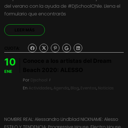
del verano con la ayuda de #DjSchoolChile. Llena el
formulario que encontrarás
LEER MÁS
CUOTA:
10
Conoce a los artistas del Dream
Beach 2020: ALESSO
ENE
Por
Djschool
En
Actividades
,
Agenda
,
Blog
,
Eventos
,
Noticias
NOMBRE REAL: Alessandro Lindblad NICKNAME: Alesso
ESTILO Y TENDENCIA: Progressive House, Electro House,