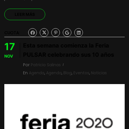
LEER MÁS
CUOTA:
17
Esta semana comienza la Feria
PULSAR celebrando sus 10 años
NOV
Por
Patricio Salinas
En
Agenda
,
Agenda
,
Blog
,
Eventos
,
Noticias