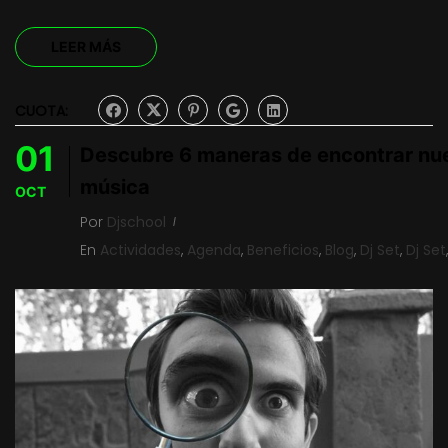
LEER MÁS
CUOTA:
01
Descubre 6 maneras de encontrar nu
música
OCT
Por
Djschool
En
Actividades
,
Agenda
,
Beneficios
,
Blog
,
Dj Set
,
Dj Set
,