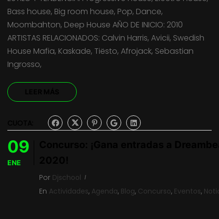
Bass house, Big room house, Pop, Dance,
Moombahton, Deep House AÑO DE INICIO: 2010
ARTISTAS RELACIONADOS: Calvin Harris, Avicii, Swedish
House Mafia, Kaskade, Tiësto, Afrojack, Sebastian
Ingrosso,
LEER MÁS
CUOTA:
09
Concurso: ¡Gana entradas a Dreamb
2020!
ENE
Por
Djschool
En
Actividades
,
Agenda
,
Blog
,
Concurso
,
Eventos
,
Noti