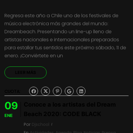
Regresa este año a Chile uno de los festivales de
música electrónica más grandes del mundo:
Dreambeach. Presentando un line-up lleno de
artistas nacionales e internacionales preparados
para estallar tus sentidos este próximo sábado, 11 de
enero. ¡Conviértete en un
LEER MÁS
CUOTA:
09
Conoce a los artistas del Dream
Beach 2020: CODE BLACK
ENE
Por
Djschool
En
Actividades
,
Agenda
,
Blog
,
Noticias
,
Prensa