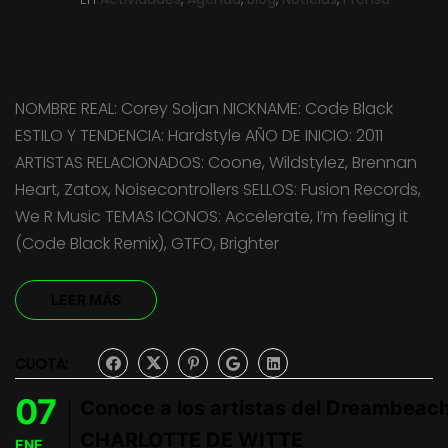
NOMBRE REAL: Corey Soljan NICKNAME: Code Black
ESTILO Y TENDENCIA: Hardstyle AÑO DE INICIO: 2011
ARTISTAS RELACIONADOS: Coone, Wildstylez, Brennan
Heart, Zatox, Noisecontrollers SELLOS: Fusion Records,
We R Music TEMAS ICONOS: Accelerate, I’m feeling it
(Code Black Remix), GTFO, Brighter
LEER MÁS
CUOTA:
07
Conoce a los artistas del Dreambeach
CHARLOTTE DE WITTE
ENE