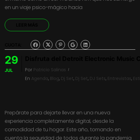
en un viaje psico-mágico hacia
LEER MÁS
CUOTA:
29
Disfruta del Detroit Electronic Music
Por
Patricio Salinas
JUL
En
Agenda
,
Blog
,
Dj Set
,
Dj Set
,
DJ Sets
,
Entrevistas
,
Est
Prepárate para dejarte llevar en una nueva
experiencia completamente digital, desde la
comodidad de tu hogar. Este año, tomando en
cuenta la seguridad de todos durante la pandemia