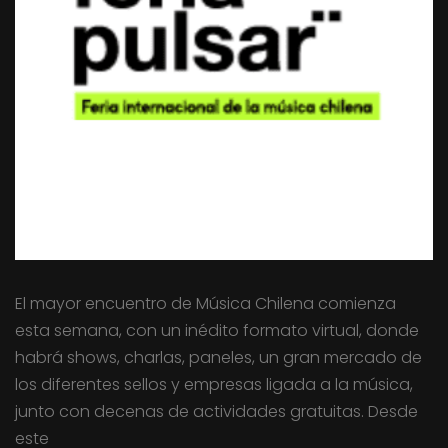
El mayor encuentro de Música Chilena comienza
esta semana, con un inédito formato virtual, donde
habrá shows, charlas, paneles, un gran mercado de
los diferentes sellos y empresas ligada a la música,
junto con decenas de actividades gratuitas. Desde
este