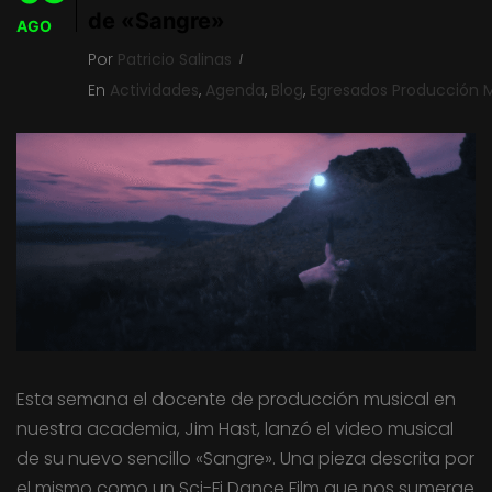
de «Sangre»
AGO
Por
Patricio Salinas
En
Actividades
,
Agenda
,
Blog
,
Egresados Producción M
Esta semana el docente de producción musical en
nuestra academia, Jim Hast, lanzó el video musical
de su nuevo sencillo «Sangre». Una pieza descrita por
el mismo como un Sci-Fi Dance Film que nos sumerge