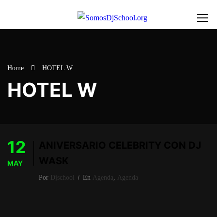
Home
HOTEL W
HOTEL W
12
ANIVERSARIO CELEBRITY CON DJ
WASK
MAY
Por
Djschool
En
Agenda
,
Agenda