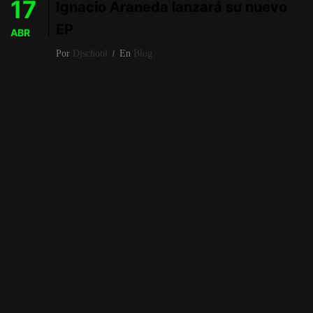
17
Ignacio Araneda lanzará su nuevo
EP
ABR
Por
Djschool
En
Blog