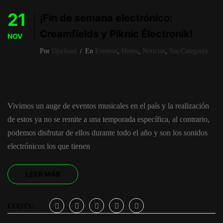
21
¡Fin de semana electrónico:
Creamfields y Piknic Électronik!
NOV
Por
Djschool
En
Eventos
,
Home
,
Noticias
,
Sin Categoría
Vivimos un auge de eventos musicales en el país y la realización
de estos ya no se remite a una temporada específica, al contrario,
podemos disfrutar de ellos durante todo el año y son los sonidos
electrónicos los que tienen
LEER MÁS
CUOTA: