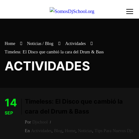
Home
Noticias / Blog
Actividades
Timeless: El Disco que cambió la cara del Drum & Bass
ACTIVIDADES
14
Timeless: El Disco que cambió la
cara del Drum & Bass
SEP
Por
Djschool
En
Actividades
,
Blog
,
Home
,
Noticias
,
Tips Para Nuevos Djs