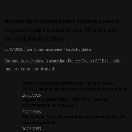
Amsterdam Dance Event inicia la cuenta
regresiva para celebrar sus 30 años con
una edición histórica
03/07/2026
por
Comunicaciones
en
Actividades
Durante tres décadas, Amsterdam Dance Event (ADE) ha sido
mucho más que un festival.
Detroit declara oficialmente la «Techno Week»
2026. El legado de la Motor City más vivo que nunca
20/05/2026
Imperdible: ANDESTRAL LIVE SET + MUSIC
CONFERENCE en DjSchool
13/05/2026
Sky Sunset: Música, tecnología y performance en lo
más alto de Chile
30/03/2023