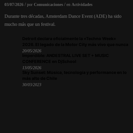
03/07/2026
por
Comunicaciones
en
Actividades
Durante tres décadas, Amsterdam Dance Event (ADE) ha sido
mucho más que un festival.
Detroit declara oficialmente la «Techno Week»
2026. El legado de la Motor City más vivo que nunca
20/05/2026
Imperdible: ANDESTRAL LIVE SET + MUSIC
CONFERENCE en DjSchool
13/05/2026
Sky Sunset: Música, tecnología y performance en lo
más alto de Chile
30/03/2023