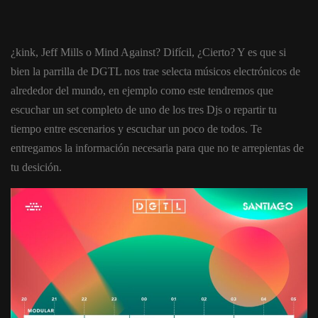
¿kink, Jeff Mills o Mind Against? Difícil, ¿Cierto? Y es que si
bien la parrilla de DGTL nos trae selecta músicos electrónicos de
alrededor del mundo, en ejemplo como este tendremos que
escuchar un set completo de uno de los tres Djs o repartir tu
tiempo entre escenarios y escuchar un poco de todos. Te
entregamos la información necesaria para que no te arrepientas de
tu desición.