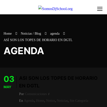
Home
Noticias / Blog
agenda
ASÍ SON LOS TOPES DE HORARIO EN DGTL
AGENDA
03
ASÍ SON LOS TOPES DE HORARIO
EN DGTL
MAY
Por
Comunicaciones
En
Agenda
,
Home
,
Notice
,
Noticias
,
Sin Categoría