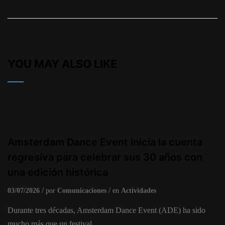
YOU MAY ALSO LIKE
Amsterdam Dance Event inicia la cuenta
regresiva para celebrar sus 30 años con
una edición histórica
03/07/2026
por
Comunicaciones
en
Actividades
Durante tres décadas, Amsterdam Dance Event (ADE) ha sido
mucho más que un festival.