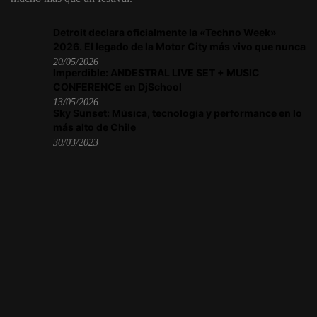
Detroit declara oficialmente la «Techno Week»
2026. El legado de la Motor City más vivo que nunca
20/05/2026
Imperdible: ANDESTRAL LIVE SET + MUSIC
CONFERENCE en DjSchool
13/05/2026
Sky Sunset: Música, tecnología y performance en lo
más alto de Chile
30/03/2023