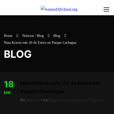
Home
Noticias / Blog
Blog
Nina Kraviz este 20 de Enero en Parque Cachagua
BLOG
18
Nina Kraviz este 20 de Enero en
Parque Cachagua
ENE
Por
Djschool
En
Blog
,
Home
,
Noticias
,
Sin Categoría