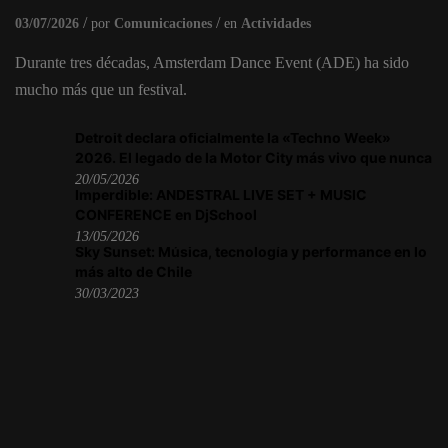
03/07/2026
por
Comunicaciones
en
Actividades
Durante tres décadas, Amsterdam Dance Event (ADE) ha sido
mucho más que un festival.
Detroit declara oficialmente la «Techno Week»
2026. El legado de la Motor City más vivo que nunca
20/05/2026
Imperdible: ANDESTRAL LIVE SET + MUSIC
CONFERENCE en DjSchool
13/05/2026
Sky Sunset: Música, tecnología y performance en lo
más alto de Chile
30/03/2023